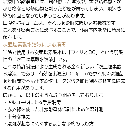
治療中の診察室には、飛び散った唾液や、歯や詰め物・か
ぶせ物などの修復物を削った粉塵が舞ってしまい、飛沫感
染の原因となってしまうことがあります。
口腔外バキュームは、それらを瞬時に吸い込む機械です。
これを診察台ごとに設置することで、診療室内を常に清潔に
保ちます。
次亜塩素酸水溶液による消毒
当院で使用する次亜塩素酸水は「フィリオ30」という弱酸
性の「次亜塩素酸水溶液」です。
これは特許製法により生成される全く新しい「次亜塩素酸
水溶液」であり、有効塩素濃度500ppmでウイルスや細菌
を短時間で不活化する作用、タンパク質を凝固させずに除去
する作用があります。
ほかにも、以下のような取り組みをしております。
・アルコールによる手指消毒
・赤外線を使った非接触型体温計による体温計測
・十分な換気
・混雑が起きにくくするような予約の取り方