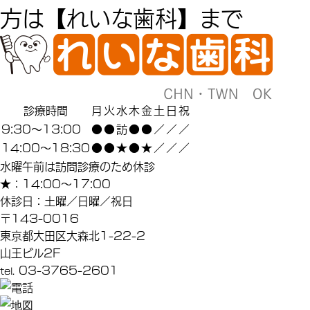
方は【れいな歯科】まで
診療時間
月
火
水
木
金
土
日
祝
9:30～13:00
●
●
訪
●
●
／
／
／
14:00～18:30
●
●
★
●
★
／
／
／
水曜午前は訪問診療のため休診
★
：14:00～17:00
休診日：土曜／日曜／祝日
〒143-0016
東京都大田区大森北1-22-2
山王ビル2F
03-3765-2601
tel.