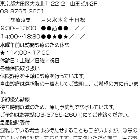
東京都大田区大森北1-22-2 山王ビル2F
03-3765-2601
診療時間
月
火
水
木
金
土
日
祝
9:30～13:00
●
●
訪
●
●
／
／
／
14:00～18:30
●
●
★
●
★
／
／
／
水曜午前は訪問診療のため休診
★
：14:00～17:00
休診日：土曜／日曜／祝日
各種保険取り扱い
保険診療を主軸に診療を行っています。
自由診療は選択肢の一環としてご説明し、ご希望の方に行いま
す。
予約優先診療
待ち時間軽減のため、原則予約制で診察しています。
ご予約はお電話(03-3765-2601)にてご連絡ください。
急患随時受付
混雑している場合はお待たせすることもございますが、急患の
方にも柔軟に対応しております。ご来院いただく前に一度お電