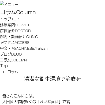
コラム
Column
トップ
TOP
診療案内
SERVICE
院長紹介
DOCTOR
院内・設備紹介
CLINIC
アクセス
ACCESS
中文・台語
CHINESE/Taiwan
ブログ
BLOG
コラム
COLUMN
Top
› コラム
清潔な衛生環境で治療を
皆さんこんにちは。
大田区大森駅近くの「れいな歯科」です。