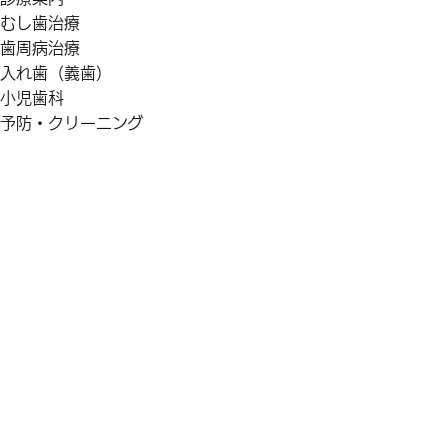
むし歯治療
歯周病治療
入れ歯（義歯）
小児歯科
予防・クリーニング
インプラント
院長紹介
院内・設備紹介
アクセス
中文・台語
ブログ
コラム
プライバシーポリシー
サイトマップ
｜ トップ ｜
診療案内 ｜
入れ歯（義歯） ｜
予防・クリーニング ｜
インプラント ｜
院長紹介 ｜