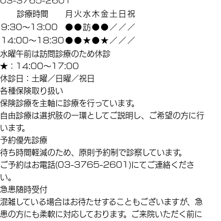
診療時間
月
火
水
木
金
土
日
祝
9:30～13:00
●
●
訪
●
●
／
／
／
14:00～18:30
●
●
★
●
★
／
／
／
水曜午前は訪問診療のため休診
★
：14:00～17:00
休診日：土曜／日曜／祝日
各種保険取り扱い
保険診療を主軸に診療を行っています。
自由診療は選択肢の一環としてご説明し、ご希望の方に行
います。
予約優先診療
待ち時間軽減のため、原則予約制で診察しています。
ご予約はお電話(03-3765-2601)にてご連絡くださ
い。
急患随時受付
混雑している場合はお待たせすることもございますが、急
患の方にも柔軟に対応しております。ご来院いただく前に