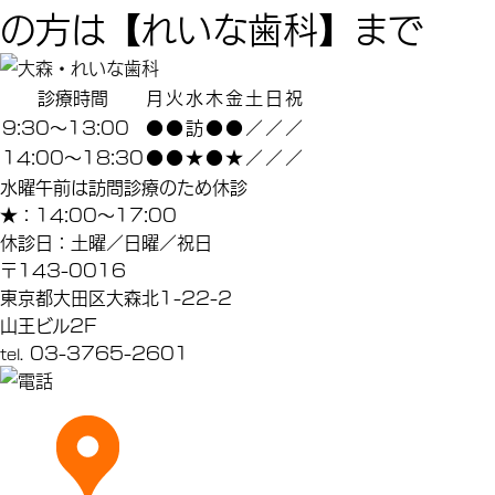
の方は【れいな歯科】まで
診療時間
月
火
水
木
金
土
日
祝
9:30～13:00
●
●
訪
●
●
／
／
／
14:00～18:30
●
●
★
●
★
／
／
／
水曜午前は訪問診療のため休診
★
：14:00～17:00
休診日：土曜／日曜／祝日
〒143-0016
東京都大田区大森北1-22-2
山王ビル2F
03-3765-2601
tel.